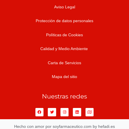
Aviso Legal
Protección de datos personales
Políticas de Cookies
Calidad y Medio Ambiente
Carta de Servicios
Mapa del sitio
Nuestras redes
F
T
I
L
M
a
w
n
i
a
c
i
s
n
p
e
t
t
k
b
t
a
e
Hecho con amor por soyfarmaceutico.com by hefadi.es
o
e
g
d